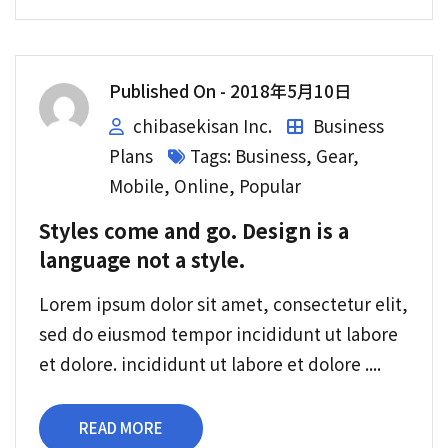
Published On -
2018年5月10日
chibasekisan Inc.
Business
Plans
Tags:
Business
,
Gear
,
Mobile
,
Online
,
Popular
Styles come and go. Design is a
language not a style.
Lorem ipsum dolor sit amet, consectetur elit,
sed do eiusmod tempor incididunt ut labore
et dolore. incididunt ut labore et dolore ....
READ MORE